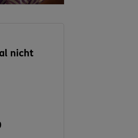
al nicht
n
0