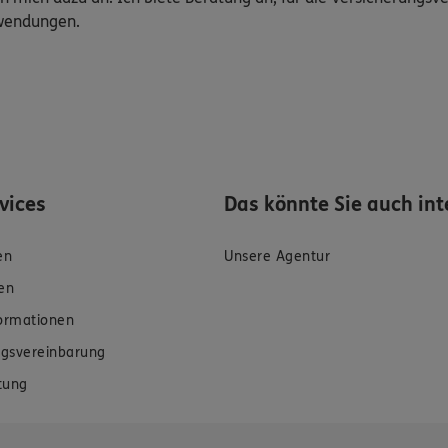
uwendungen.
rvices
Das könnte Sie auch int
en
Unsere Agentur
en
formationen
gsvereinbarung
tung