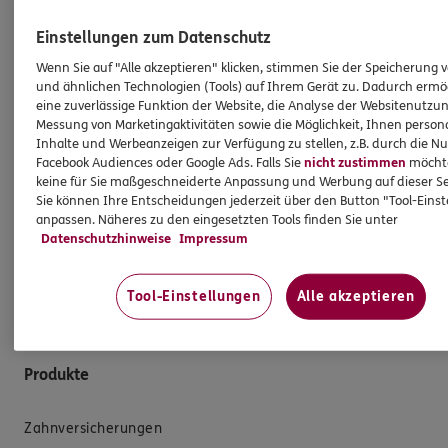
der Einbeziehung von Nachhaltigkeitsrisiken, die mit
Einstellungen zum Datenschutz
den vermittelten Versicherungsanlageprodukten
Wenn Sie auf "Alle akzeptieren" klicken, stimmen Sie der Speicherung 
einhergehen. Dies gilt ebenso für die Vergütung der
und ähnlichen Technologien (Tools) auf Ihrem Gerät zu. Dadurch ermö
Angestellten in meiner Agentur und/oder sonstige für
eine zuverlässige Funktion der Website, die Analyse der Websitenutzun
die Agentur tätige Personen. Die Berücksichtigung von
Messung von Marketingaktivitäten sowie die Möglichkeit, Ihnen persona
Nachhaltigkeitsrisiken hat insbesondere keinen Einfluss
Inhalte und Werbeanzeigen zur Verfügung zu stellen, z.B. durch die N
Facebook Audiences oder Google Ads. Falls Sie
nicht zustimmen
möchten
darauf, ob ich für die Vermittlung eines
keine für Sie maßgeschneiderte Anpassung und Werbung auf dieser Se
Versicherungsanlageproduktes eine Vergütung erhalte
Sie können Ihre Entscheidungen jederzeit über den Button "Tool-Eins
oder darauf, wie hoch diese Vergütung ausfällt.
anpassen. Näheres zu den eingesetzten Tools finden Sie unter
Gleiches gilt für die Vergütung von Mitarbeitern
Datenschutzhinweise
Impressum
und/oder sonstigen für die Agentur tätigen Personen.
Tool-Einstellungen
Alle akzeptieren
Produkte
Zahnversicherungen