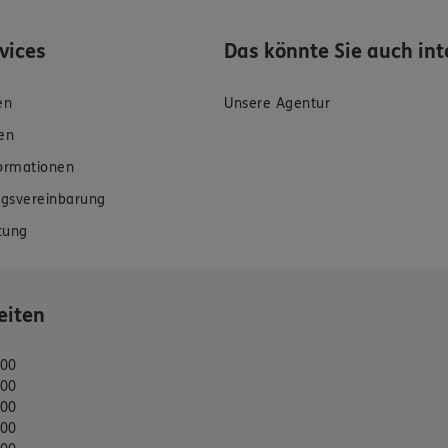
rvices
Das könnte Sie auch int
en
Unsere Agentur
en
formationen
gsvereinbarung
tung
eiten
:00
:00
:00
:00