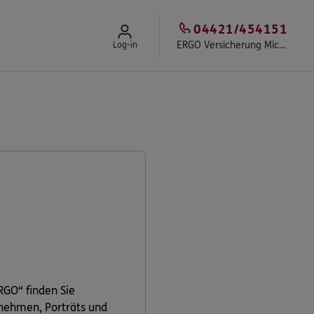
04421/454151
ERGO Versicherung Michael Richter
Log-in
RGO“ finden Sie
rnehmen, Porträts und