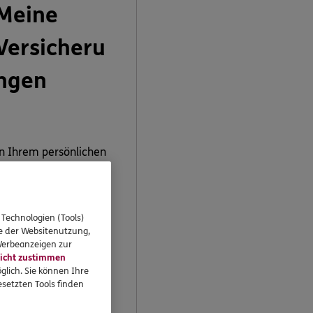
Meine
Versicheru
ngen
n Ihrem persönlichen
undenportal „Meine
ersicherungen“
önnen Sie Ihre
ersicherungen
 Technologien (Tools)
se der Websitenutzung,
bequem online
 Werbeanzeigen zur
erwalten.
icht zustimmen
glich. Sie können Ihre
setzten Tools finden
Jetzt