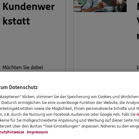
Kundenwer
kstatt
Möchten Sie dabei
I
mithelfen, ERGO weiter
K
zu verbessern? Machen
V
 zum Datenschutz
Sie mit bei unserer
k
Kundenwerkstatt.
V
akzeptieren" klicken, stimmen Sie der Speicherung von Cookies und ähnlichen
. Dadurch ermöglichen Sie eine zuverlässige Funktion der Website, die Analy
rketingaktivitäten sowie die Möglichkeit, Ihnen personalisierte Inhalte und
v
n, z.B. durch die Nutzung von Facebook Audiences oder Google Ads. Falls Sie
n
r keine für Sie maßgeschneiderte Anpassung und Werbung auf dieser Seite mö
erzeit über den Button "Tool-Einstellungen" anpassen. Näheres zu den einge
Jetzt
hutzhinweise
Impressum
informieren