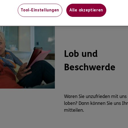
Tool-Einstellungen
Alle akzeptieren
Lob und
Beschwerde
Waren Sie unzufrieden mit uns
loben? Dann können Sie uns Ih
mitteilen.