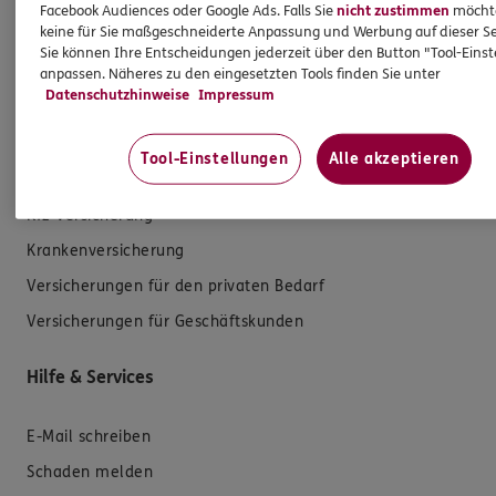
Facebook Audiences oder Google Ads. Falls Sie
nicht zustimmen
möchten
keine für Sie maßgeschneiderte Anpassung und Werbung auf dieser Se
Sie können Ihre Entscheidungen jederzeit über den Button "Tool-Eins
anpassen. Näheres zu den eingesetzten Tools finden Sie unter
Datenschutzhinweise
Impressum
Produkte
Tool-Einstellungen
Alle akzeptieren
Zahnversicherungen
Kfz-Versicherung
Krankenversicherung
Versicherungen für den privaten Bedarf
Versicherungen für Geschäftskunden
Hilfe & Services
E-Mail schreiben
Schaden melden