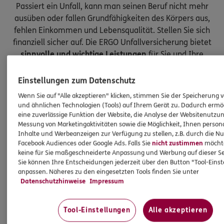
Passiert ein Unfall, kann man seinen Beruf nicht mehr
ausüben oder fallen Grundfähigkeiten des Körpers aus,
fehlen Einkommen und Lebensqualität. Stellen Sie sich
finanziell sicher auf. Die ERGO Unfallversicherung bietet
sinnvolle und wichtige Leistungen
für Sie und Ihre
Kinder.
Einstellungen zum Datenschutz
Wenn Sie auf "Alle akzeptieren" klicken, stimmen Sie der Speicherung 
und ähnlichen Technologien (Tools) auf Ihrem Gerät zu. Dadurch ermö
eine zuverlässige Funktion der Website, die Analyse der Websitenutzun
Messung von Marketingaktivitäten sowie die Möglichkeit, Ihnen persona
Inhalte und Werbeanzeigen zur Verfügung zu stellen, z.B. durch die N
Facebook Audiences oder Google Ads. Falls Sie
nicht zustimmen
möchten
keine für Sie maßgeschneiderte Anpassung und Werbung auf dieser Se
Sie können Ihre Entscheidungen jederzeit über den Button "Tool-Eins
anpassen. Näheres zu den eingesetzten Tools finden Sie unter
Datenschutzhinweise
Impressum
Tool-Einstellungen
Alle akzeptieren