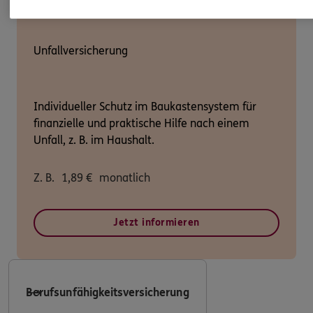
Unfallversicherung
Individueller Schutz im Baukastensystem für
finanzielle und praktische Hilfe nach einem
Unfall, z. B. im Haushalt.
Z. B.
1,89
€
monatlich
Jetzt informieren
Berufsunfähigkeitsversicherung